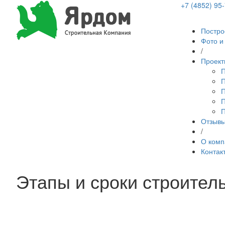
+7 (4852) 95
Постро
Фото и
/
Проект
П
П
П
П
П
Отзыв
/
О комп
Контак
Этапы и сроки строител