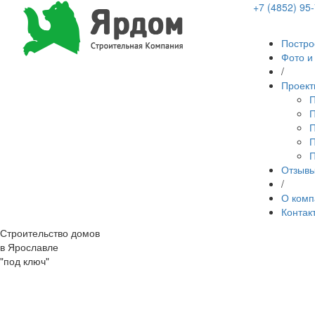
+7 (4852) 95
Постро
Фото и
/
Проект
П
П
П
П
П
Отзыв
/
О комп
Контак
Строительство домов
в Ярославле
"под ключ"