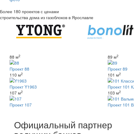
Более
180
проектов с ценами
строительства дома из газоблоков в Ярославле
2
2
88 м
89 м
Проект 88
Проект 89
2
2
110 м
101 м
Проект Y1963
Проект 101 К
2
2
107 м
103 м
Проект 107
Проект 101 
Официальный партнер