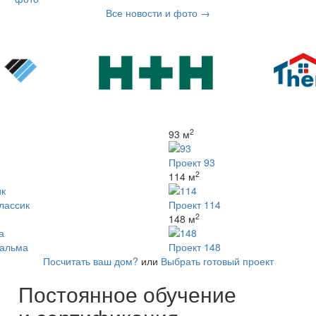
Все новости и фото →
2
93 м
Проект 93
2
114 м
лассик
Проект 114
2
148 м
Вальма
Проект 148
Посчитать ваш дом?
или
Выбрать готовый проект
Постоянное обучение