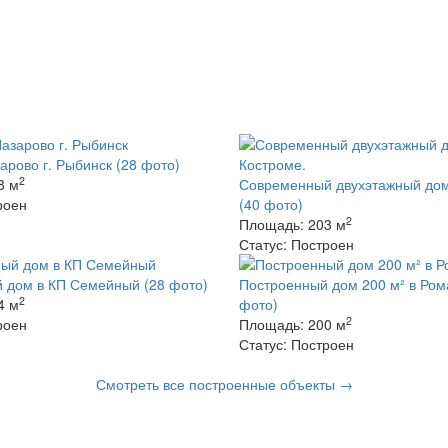
арово г. Рыбинск
(28 фото)
2
8 м
Современный двухэтажный дом
роен
(40 фото)
2
Площадь:
203 м
Статус:
Построен
 дом в КП Семейный
(28 фото)
Построенный дом 200 м² в Ро
2
4 м
фото)
2
роен
Площадь:
200 м
Статус:
Построен
Смотреть все построенные объекты →