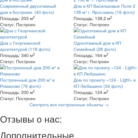
Современный двухэтажный
Дом в КП Васильковые Поля 2
дом в Костроме.
(40 фото)
138 м² г. Ярославль
(16 фото)
2
2
Площадь:
203 м
Площадь:
138,2 м
Статус:
Построен
Статус:
Построен
Дом с Георгианской
Одноэтажный дом в КП
архитектурой
(118 фото)
Семейный
(28 фото)
2
2
Площадь:
340 м
Площадь:
164 м
Статус:
Построен
Статус:
Построен
Построенный дом 200 м² в
Дом по проекту «124 - Light» в
Романово
(76 фото)
КП Любашино
(34 фото)
2
2
Площадь:
200 м
Площадь:
124 м
Статус:
Построен
Статус:
Построен
Смотреть все построенные объекты →
Отзывы о нас:
Дополнительные